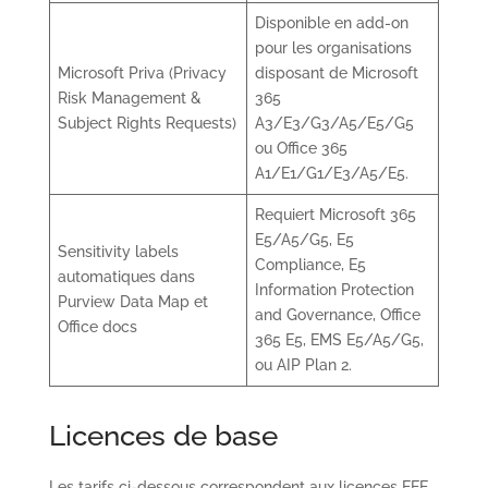
Disponible en add-on
pour les organisations
Microsoft Priva (Privacy
disposant de Microsoft
Risk Management &
365
Subject Rights Requests)
A3/E3/G3/A5/E5/G5
ou Office 365
A1/E1/G1/E3/A5/E5.
Requiert Microsoft 365
E5/A5/G5, E5
Sensitivity labels
Compliance, E5
automatiques dans
Information Protection
Purview Data Map et
and Governance, Office
Office docs
365 E5, EMS E5/A5/G5,
ou AIP Plan 2.
Licences de base
Les tarifs ci-dessous correspondent aux licences EEE