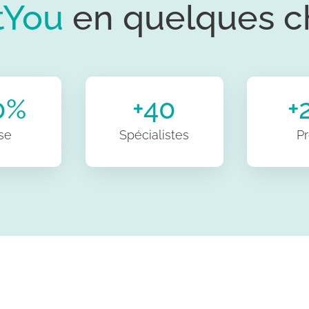
tYou
en quelques ch
0%
+40
+
se
Spécialistes
Pr