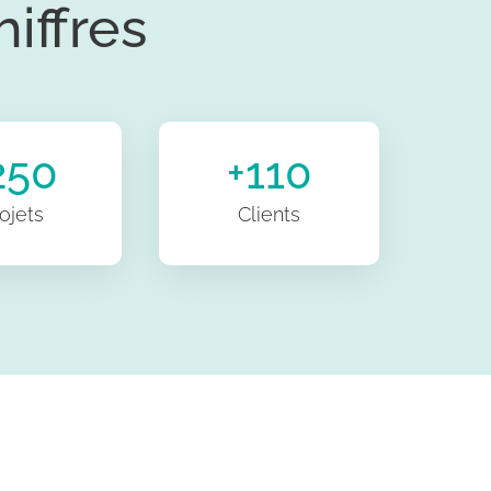
iffres
250
+110
ojets
Clients