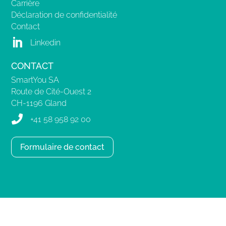
Carrière
Déclaration de confidentialité
Contact

Linkedin
CONTACT
SmartYou SA
Route de Cité-Ouest 2
CH-1196 Gland

+41 58 958 92 00
Formulaire de contact