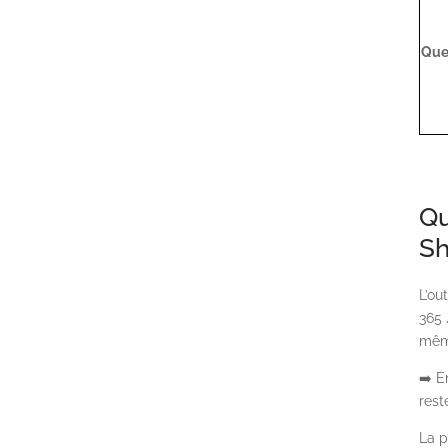
Que
Qu
Sh
L’ou
365 
même
➡️ E
rest
La p