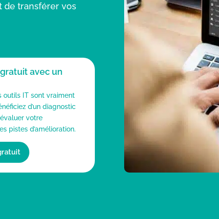
t de transférer vos
 gratuit avec un
outils IT sont vraiment
néficiez d’un diagnostic
 évaluer votre
es pistes d’amélioration.
ratuit