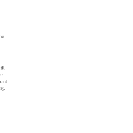
gne
til
ar
oint
65,