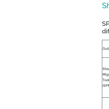
S
SP
di
Outi
Sha
Mig
Too
(SP