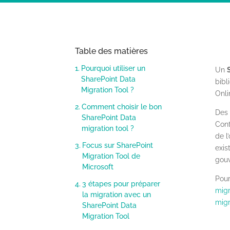
Table des matières
Pourquoi utiliser un
Un
SharePoint Data
bibl
Migration Tool ?
Onli
Comment choisir le bon
Des
SharePoint Data
Cont
migration tool ?
de l
Focus sur SharePoint
exis
Migration Tool de
gou
Microsoft
Pour
3 étapes pour préparer
migr
la migration avec un
migr
SharePoint Data
Migration Tool