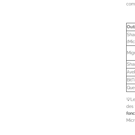
comp
Outi
Shar
(Mic
Mig
Sha
Ave
BitT
Que
💡Le
des 
fonc
Micr