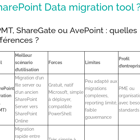
harePoint Data migration tool 
MT, ShareGate ou AvePoint : quelles
fférences ?
Meilleur
Profil
l
scénario
Forces
Limites
d’entrepri
d’utilisation
Migration d’un
Peu adapté aux
file server ou
Gratuit, natif
rePoint
migrations
PME ou
d’un ancien
Microsoft, simple
ration
complexes,
organisati
SharePoint
à déployer,
l
reporting limité,
avec beso
Server vers
compatible
MT)
faible
standards
SharePoint
PowerShell
gouvernance
Online
Migration
rapide entre
Très simple à