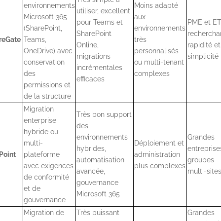
environnements
Moins adapté
utiliser, excellent
Microsoft 365
aux
pour Teams et
PME et ET
(SharePoint,
environnements
SharePoint
rechercha
reGate
Teams,
très
Online,
rapidité et
OneDrive) avec
personnalisés
migrations
simplicité
conservation
ou multi-tenant
incrémentales
des
complexes
efficaces
permissions et
de la structure
Migration
Très bon support
enterprise
des
hybride ou
environnements
Grandes
multi-
Déploiement et
hybrides,
entreprise
Point
plateforme
administration
automatisation
groupes
avec exigences
plus complexes
avancée,
multi-site
de conformité
gouvernance
et de
Microsoft 365
gouvernance
Migration de
Très puissant
Grandes