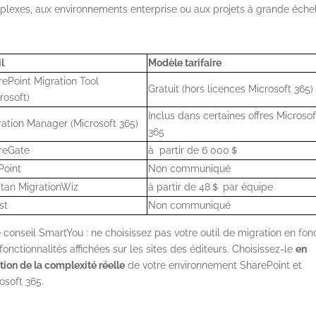
lexes, aux environnements enterprise ou aux projets à grande échel
l
Modèle tarifaire
ePoint Migration Tool
Gratuit (hors licences Microsoft 365)
rosoft)
Inclus dans certaines offres Microsof
ration Manager (Microsoft 365)
365
reGate
à partir de 6 000＄
Point
Non communiqué
itan MigrationWiz
à partir de 48＄ par équipe
st
Non communiqué
 conseil SmartYou : ne choisissez pas votre outil de migration en fon
fonctionnalités affichées sur les sites des éditeurs. Choisissez-le
en
tion de la complexité réelle
de votre environnement SharePoint et
osoft 365.