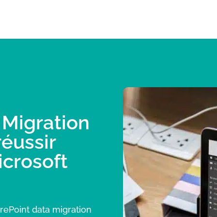
 Migration
éussir
icrosoft
harePoint data migration