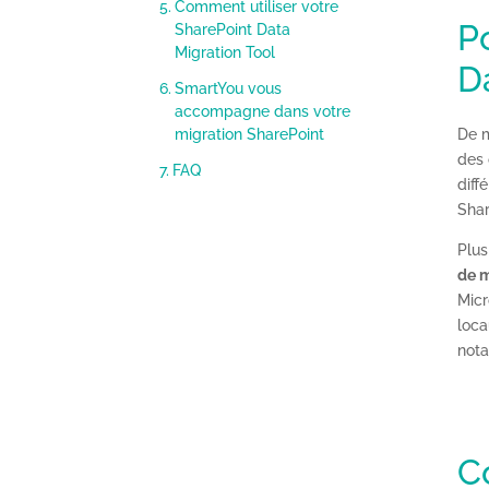
Comment utiliser votre
P
SharePoint Data
Migration Tool
D
SmartYou vous
accompagne dans votre
De m
migration SharePoint
des 
FAQ
diff
Shar
Plus
de m
Micr
loca
not
C