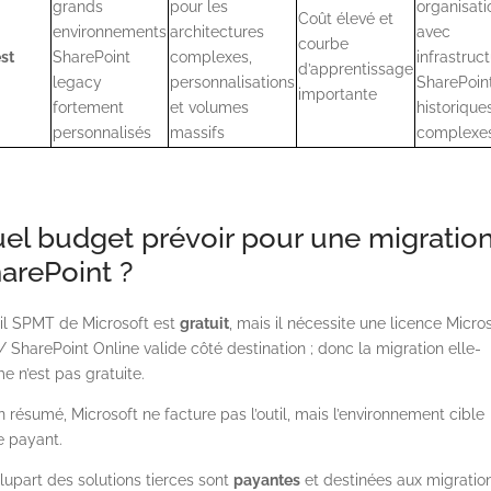
grands
pour les
organisati
Coût élevé et
environnements
architectures
avec
courbe
st
SharePoint
complexes,
infrastruc
d’apprentissage
legacy
personnalisations
SharePoin
importante
fortement
et volumes
historique
personnalisés
massifs
complexe
el budget prévoir pour une migratio
arePoint ?
til SPMT de Microsoft est
gratuit
, mais il nécessite une licence Micro
/ SharePoint Online valide côté destination ; donc la migration elle-
 n’est pas gratuite.
n résumé, Microsoft ne facture pas l’outil, mais l’environnement cible
e payant.
lupart des solutions tierces sont
payantes
et destinées aux migratio