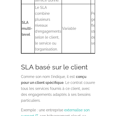
service donné.
c
Le SLA
combine
Permet une
plusieurs
gestion
P
SLA
niveaux
flexible et
di
multi-
Variable
d’engagements
structurée
c
level
selon le client,
des
et
le service ou
services.
l’organisation.
SLA basé sur le client
Comme son nom l’indique, il est
conçu
pour un client spécifique
. Le contrat couvre
tous les services fournis à ce client, avec
des engagements adaptés à ses besoins
particuliers.
Exemple : u
ne entreprise
externalise son
support IT
, son hébergement cloud, sa