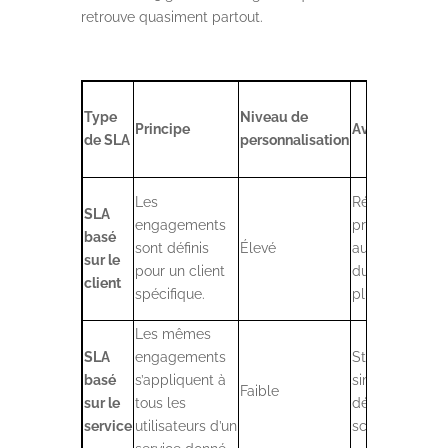
retrouve quasiment partout.
Type
Niveau de
Principe
Avantages
L
de SLA
personnalisation
Les
Répond
P
SLA
engagements
précisément
c
basé
sont définis
Élevé
aux attentes
à
sur le
pour un client
du client ;
à
client
spécifique.
plus flexible.
m
Les mêmes
M
SLA
engagements
Standardisé,
a
basé
s’appliquent à
simple à
b
Faible
sur le
tous les
déployer et
s
service
utilisateurs d’un
scalable.
d