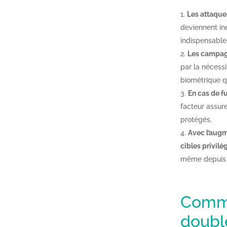
Les attaque
deviennent in
indispensable
Les campag
par la nécess
biométrique q
En cas de f
facteur assur
protégés.
Avec l’augm
cibles privilé
même depuis 
Commen
double