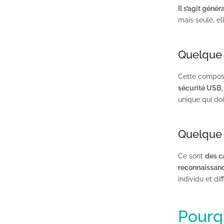
Il s’agit géné
mais seule, el
Quelque
Cette compos
sécurité USB,
unique qui doi
Quelque 
Ce sont
des c
reconnaissanc
individu et dif
Pourqu