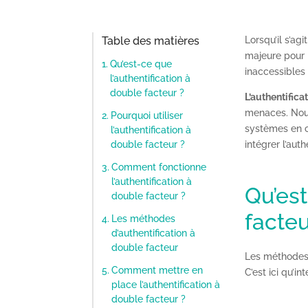
Table des matières
Lorsqu’il s’agi
majeure pour 
Qu’est-ce que
inaccessibles
l’authentification à
double facteur ?
L’authentifica
menaces. Nous
Pourquoi utiliser
systèmes en c
l’authentification à
double facteur ?
intégrer l’aut
Comment fonctionne
l’authentification à
Qu’est
double facteur ?
facteu
Les méthodes
d’authentification à
double facteur
Les méthodes t
Comment mettre en
C’est ici qu’in
place l’authentification à
double facteur ?