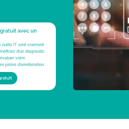
 gratuit avec un
outils IT sont vraiment
néficiez d’un diagnostic
 évaluer votre
es pistes d’amélioration.
ratuit