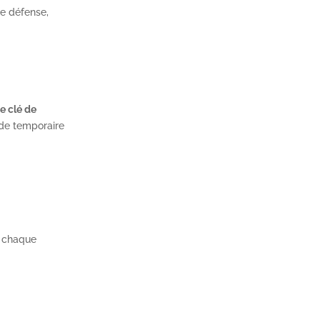
de défense,
e clé de
ode temporaire
à chaque