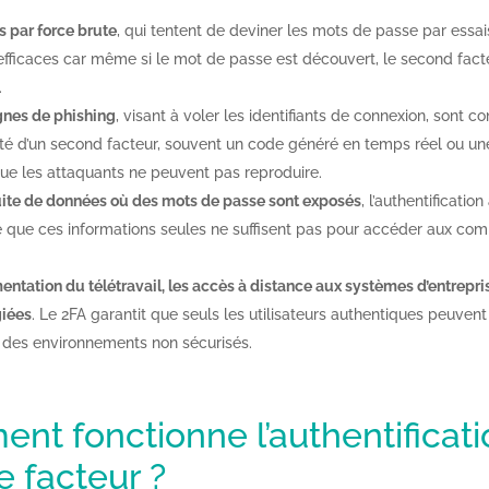
s par force brute
, qui tentent de deviner les mots de passe par essai
efficaces car même si le mot de passe est découvert, le second fact
.
nes de phishing
, visant à voler les identifiants de connexion, sont c
ité d’un second facteur, souvent un code généré en temps réel ou u
ue les attaquants ne peuvent pas reproduire.
uite de données où des mots de passe sont exposés
, l’authentificatio
e que ces informations seules ne suffisent pas pour accéder aux co
entation du télétravail, les accès à distance aux systèmes d’entrepri
giées
. Le 2FA garantit que seuls les utilisateurs authentiques peuvent
des environnements non sécurisés.
t fonctionne l’authentificati
 facteur ?