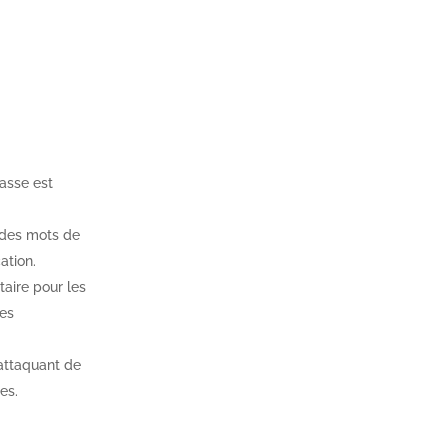
asse est
r des mots de
ation.
aire pour les
ées
 attaquant de
es.