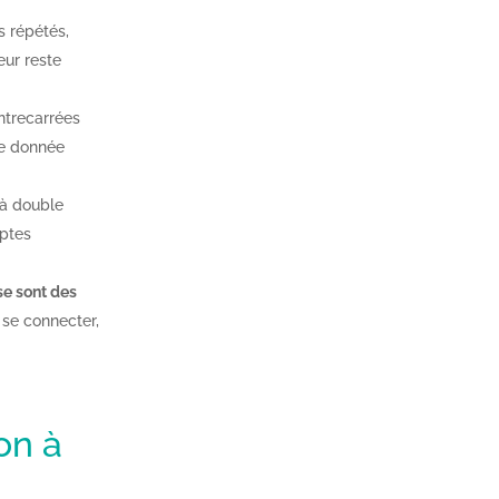
s répétés,
eur reste
ontrecarrées
ne donnée
n à double
mptes
se sont des
 se connecter,
on à