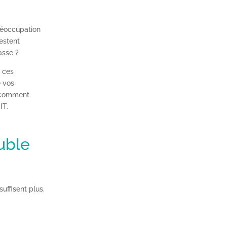
préoccupation
estent
asse ?
 ces
 vos
t comment
IT.
ouble
uffisent plus.