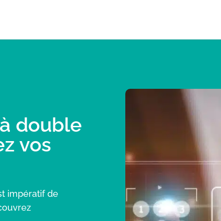
 à double
ez vos
t impératif de
écouvrez