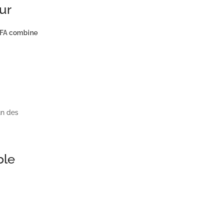
ur
2FA combine
un des
ble