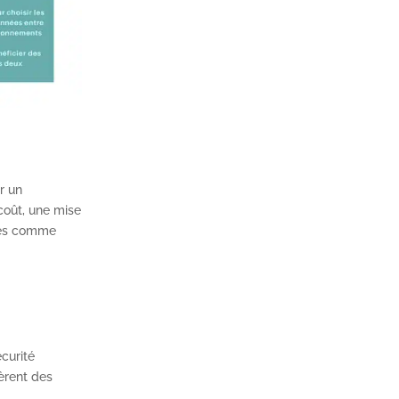
r un
 coût, une mise
ices comme
écurité
gèrent des