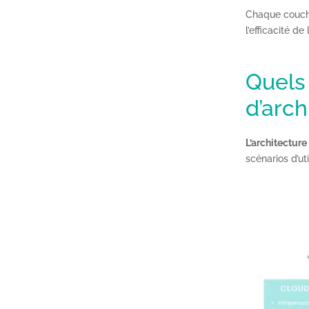
Chaque couche 
l’efficacité 
Quels 
d’arch
L’architectur
scénarios d’uti