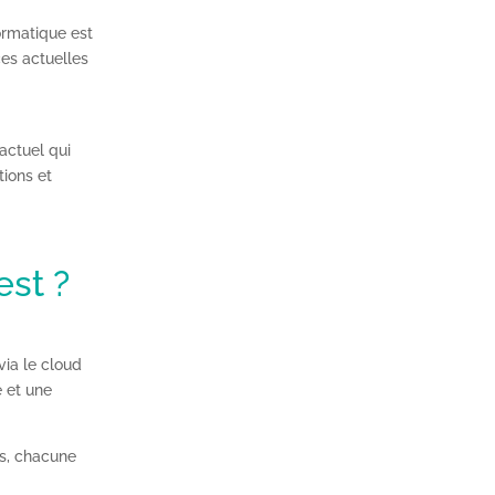
ormatique est
es actuelles
actuel qui
tions et
est ?
via le cloud
é et une
es, chacune