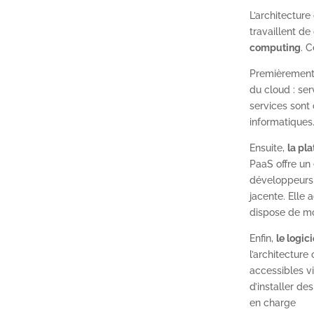
L’architectur
travaillent de 
computing
. C
Premièrement,
du cloud : ser
services sont 
informatiques.
Ensuite,
la pl
PaaS offre un
développeurs d
jacente. Elle 
dispose de mo
Enfin,
le logic
l’architecture
accessibles vi
d’installer de
en charge