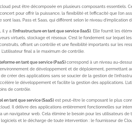
e cloud peut être décomposée en plusieurs composants essentiels. 
concert pour offrir la puissance, la flexibilité et l’efficacité que l’on a
e sont Iaas, Pass et Saas, qui diffèrent selon le niveau d’implication de 
 il y a
l’infrastructure en tant que service (IaaS)
. Elle fournit les élé
veurs virtuels, stockage et réseaux. C’est le fondement sur lequel les
construits, offrant un contrôle et une flexibilité importants sur les re
 L’utilisateur final a le maximum de contrôle.
ateforme en tant que service (PaaS)
correspond à un niveau au-dessus 
 environnement de développement et de déploiement, permettant a
e créer des applications sans se soucier de la gestion de l’infrastr
accélère le développement et facilite la gestion des applications. L’util
ins de contrôle.
iel en tant que service (SaaS)
est peut-être le composant le plus con
 cloud. Il délivre des applications entièrement fonctionnelles sur inter
a un navigateur web. Cela élimine le besoin pour les utilisateurs de 
s logiciels et le décharge de toute intervention : le fournisseur de Cl