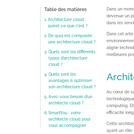
Table des matières
Dans un monde 
devenue un pi
Architecture cloud :
dans les servi
qu’est-ce que c’est ?
Dans cet arti
De quoi est composée
environnement
une architecture cloud ?
aligne technol
Quels sont les différents
meilleures pr
types d’architecture
cloud ?
Archit
Quels sont les
avantages à optimiser
son architecture cloud ?
Au cœur de sa 
Avez-vous besoin d’un
technologique
architecte cloud ?
computing. Ell
efficacité iné
SmartYou : votre
architecte cloud pour
Cette archite
vous accompagner
ayant un rôle s